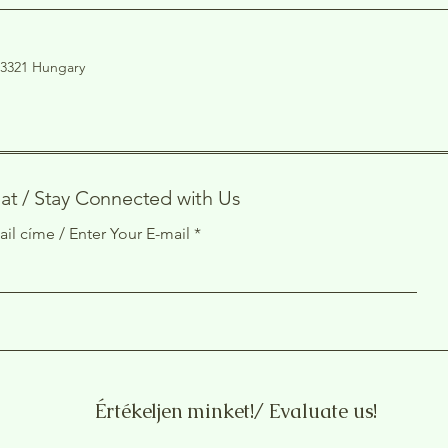
K
i
l
o
 3321 Hungary
g
r
a
m
at / Stay Connected with Us
il címe / Enter Your E-mail
Értékeljen minket!/ Evaluate us!