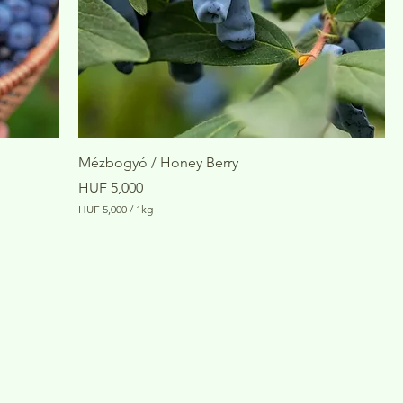
Mézbogyó / Honey Berry
Price
HUF 5,000
HUF 5,000
/
1kg
H
U
F
5
,
0
0
0
p
e
r
1