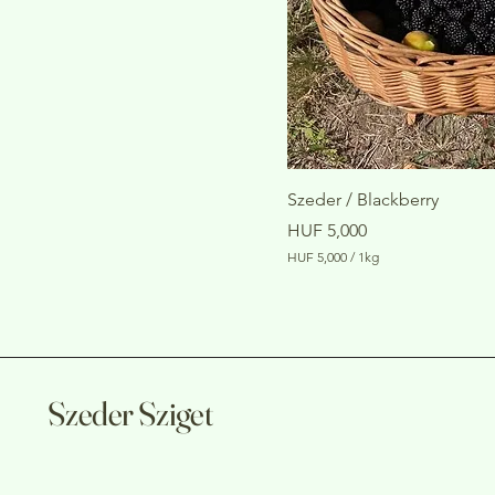
Szeder / Blackberry
Price
HUF 5,000
HUF 5,000
/
1kg
H
U
F
5
,
0
0
Szeder Sziget
0
p
e
r
1