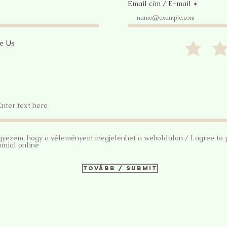
Email cím / E-mail
te Us
gyezem, hogy a véleményem megjelenhet a weboldalon / I agree to 
onial online
Tovább / Submit