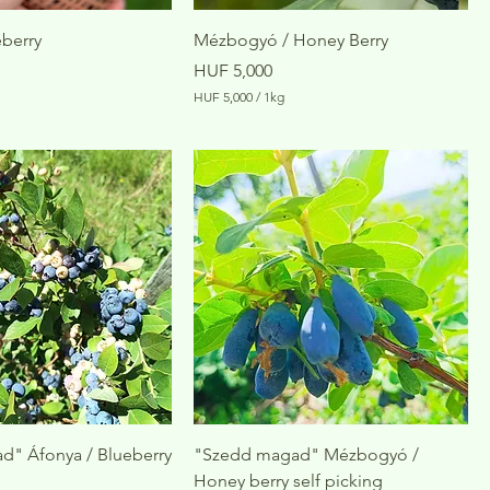
eberry
Mézbogyó / Honey Berry
Price
HUF 5,000
HUF 5,000
/
1kg
H
U
F
5
,
0
0
0
p
e
r
1
K
i
l
o
g
r
a
d" Áfonya / Blueberry
"Szedd magad" Mézbogyó /
m
Honey berry self picking