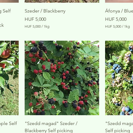
 Self
Szeder / Blackberry
Áfonya / Blu
Price
Price
HUF 5,000
HUF 5,000
ck
HUF 5,000
/
1kg
HUF 5,000
/
1kg
H
H
U
U
F
F
5
5
,
,
0
0
0
0
0
0
p
p
e
e
r
r
1
1
K
K
i
i
l
l
o
o
g
g
r
r
a
a
ple Self
"Szedd magad" Szeder /
"Szedd maga
m
m
Blackberry Self picking
Self picking