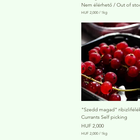
Nem élérhető / Out of sto
HUF 2,000
/
1kg
H
U
F
2
,
0
0
0
p
e
r
1
K
i
l
o
g
r
"Szedd magad" ribizlifélék
a
Currants Self picking
m
Price
HUF 2,000
HUF 2,000
/
1kg
H