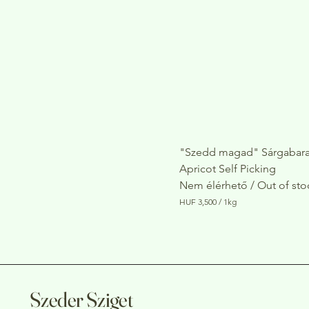
,
0
0
0
p
e
r
1
K
i
l
o
g
r
"Szedd magad" Sárgabara
a
Apricot Self Picking
m
Nem élérhető / Out of sto
HUF 3,500
/
1kg
H
U
F
3
,
5
0
Szeder Sziget
0