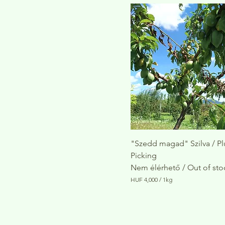
U
F
2
,
0
0
0
p
e
r
1
K
i
l
o
g
r
"Szedd magad" Szilva / Pl
a
Picking
m
Nem élérhető / Out of sto
HUF 4,000
/
1kg
H
U
F
4