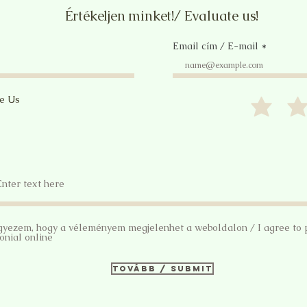
Értékeljen minket!/ Evaluate us!
Email cím / E-mail
te Us
gyezem, hogy a véleményem megjelenhet a weboldalon / I agree to 
onial online
Tovább / Submit