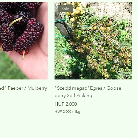
U
F
Sale
3
,
5
0
0
p
e
r
1
K
i
l
o
g
r
d" Faeper / Mulberry
"Szedd magad"Egres / Goose
a
berry Self Picking
m
Price
HUF 2,000
HUF 2,000
/
1kg
H
U
F
2