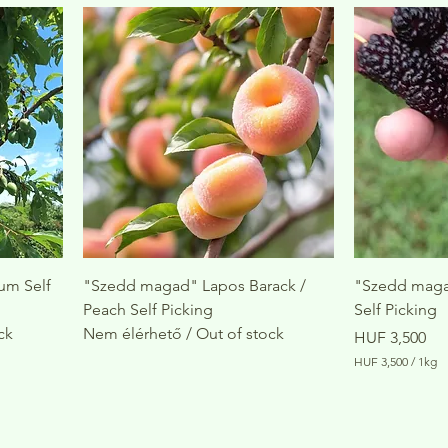
U
U
F
F
2
3
,
,
5
5
0
0
0
0
p
p
e
e
r
r
1
1
K
K
i
i
l
l
o
o
g
g
r
r
um Self
"Szedd magad" Lapos Barack /
"Szedd maga
a
a
Peach Self Picking
Self Picking
m
m
ck
Nem élérhető / Out of stock
Price
HUF 3,500
HUF 3,500
/
1kg
H
U
F
3