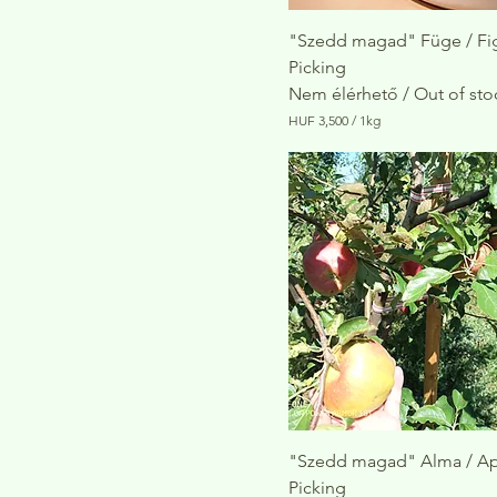
"Szedd magad" Füge / Fig
Picking
Nem élérhető / Out of sto
HUF 3,500
/
1kg
H
U
F
3
,
5
0
0
p
e
r
1
K
i
l
o
g
r
"Szedd magad" Alma / Ap
a
Picking
m