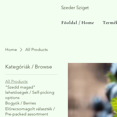
Szeder Sziget
Főoldal / Home
Termék
Home
All Products
Kategóriák / Browse
All Products
"Szedd magad"
lehetőségek / Self-picking
options
Bogyók / Berries
Előrecsomagolt választék /
Pre-packed assortment