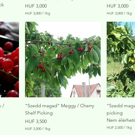
ck
Price
Price
HUF 3,000
HUF 3,000
HUF 3,000
/
1kg
HUF 3,000
/
1kg
H
H
U
U
F
F
3
3
,
,
0
0
0
0
0
0
p
p
e
e
r
r
1
1
K
K
i
i
l
l
o
o
g
g
r
r
 /
"Szedd magad" Meggy / Cherry
"Szedd magad
a
a
Shelf Picking
picking
m
m
Nem élérhető
Price
HUF 3,500
HUF 2,500
/
1kg
HUF 3,500
/
1kg
H
H