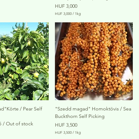
Price
HUF 3,000
HUF 3,000
/
1kg
H
U
F
3
,
0
0
0
p
e
r
1
K
i
l
o
g
r
"Körte / Pear Self
"Szedd magad" Homoktövis / Sea
a
Buckthorn Self Picking
m
 / Out of stock
Price
HUF 3,500
HUF 3,500
/
1kg
H